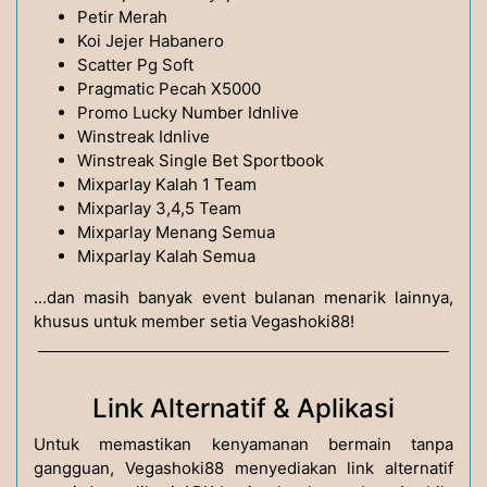
Petir Merah
Koi Jejer Habanero
Scatter Pg Soft
Pragmatic Pecah X5000
Promo Lucky Number Idnlive
Winstreak Idnlive
Winstreak Single Bet Sportbook
Mixparlay Kalah 1 Team
Mixparlay 3,4,5 Team
Mixparlay Menang Semua
Mixparlay Kalah Semua
...dan masih banyak event bulanan menarik lainnya,
khusus untuk member setia Vegashoki88!
Link Alternatif & Aplikasi
Untuk memastikan kenyamanan bermain tanpa
gangguan, Vegashoki88 menyediakan link alternatif