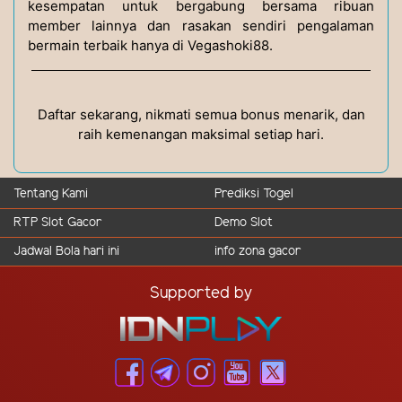
kesempatan untuk bergabung bersama ribuan
member lainnya dan rasakan sendiri pengalaman
bermain terbaik hanya di Vegashoki88.
Daftar sekarang, nikmati semua bonus menarik, dan
raih kemenangan maksimal setiap hari.
Tentang Kami
Prediksi Togel
RTP Slot Gacor
Demo Slot
Jadwal Bola hari ini
info zona gacor
Supported by