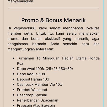
menyenangkan.
Promo & Bonus Menarik
Di Vegashoki88, kami sangat menghargai loyalitas
member setia. Untuk itu, kami selalu menyiapkan
promo dan bonus eksklusif yang menarik, agar
pengalaman bermain Anda semakin seru dan
menguntungkan antara lain:
Turnamen To Mingguan Hadiah Utama Honda
Pcx
Depo Awal 100% (25+25 / 50+50)
Depo Kedua 50%
Deposit Harian 10%
Cashback Member Vip 10%
Freebet Weekend
Cashdrop Spesial
Penerbangan Spaceman
Freespin Atau Buyspin