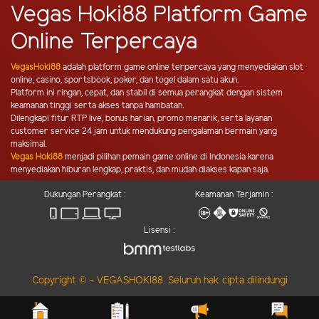
Vegas Hoki88 Platform Game
Online Terpercaya
VegasHoki88
adalah platform game online terpercaya yang menyediakan slot
online, casino, sportsbook, poker, dan togel dalam satu akun.
Platform ini ringan, cepat, dan stabil di semua perangkat dengan sistem
keamanan tinggi serta akses tanpa hambatan.
Dilengkapi fitur RTP live, bonus harian, promo menarik, serta layanan
customer service 24 jam untuk mendukung pengalaman bermain yang
maksimal.
Vegas Hoki88
menjadi pilihan pemain game online di Indonesia karena
menyediakan hiburan lengkap, praktis, dan mudah diakses kapan saja.
Dukungan Perangkat :
Keamanan Terjamin :
Lisensi :
Copyright © - VEGASHOKI88. Seluruh hak cipta dilindungi