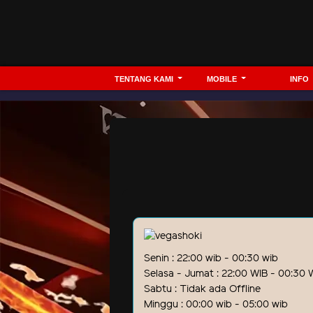
TENTANG KAMI
MOBILE
INFO
Senin : 22:00 wib - 00:30 wib
Selasa - Jumat : 22:00 WIB - 00:30 
Sabtu : Tidak ada Offline
Minggu : 00:00 wib - 05:00 wib