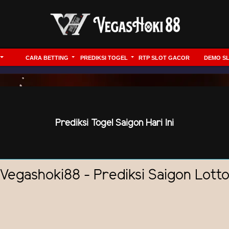
CARA BETTING
PREDIKSI TOGEL
RTP SLOT GACOR
DEMO S
Prediksi Togel Saigon Hari Ini
Vegashoki88 - Prediksi Saigon Lott