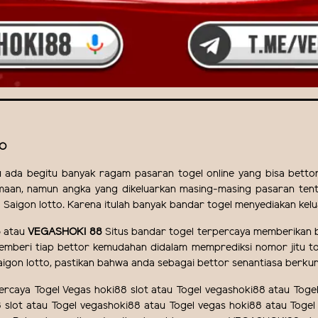
TO
tu ada begitu banyak ragam pasaran togel online yang bisa bett
amaan, namun angka yang dikeluarkan masing-masing pasaran tent
 Saigon lotto. Karena itulah banyak bandar togel menyediakan kelu
8
atau
VEGASHOKI 88
Situs bandar togel terpercaya memberikan b
memberi tiap bettor kemudahan didalam memprediksi nomor jitu toge
igon lotto, pastikan bahwa anda sebagai bettor senantiasa berkun
percaya Togel Vegas hoki88 slot atau Togel vegashoki88 atau Toge
8 slot atau Togel vegashoki88 atau Togel vegas hoki88 atau Tog