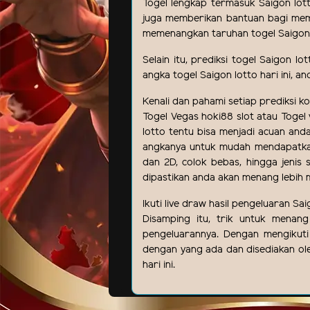
Togel lengkap termasuk Saigon lo
juga memberikan bantuan bagi memb
memenangkan taruhan togel Saigon lo
Selain itu, prediksi togel Saigon l
angka togel Saigon lotto hari ini, a
Kenali dan pahami setiap prediksi kod
Togel Vegas hoki88 slot atau Togel
lotto tentu bisa menjadi acuan and
angkanya untuk mudah mendapatkan
dan 2D, colok bebas, hingga jenis 
dipastikan anda akan menang lebih 
Ikuti live draw hasil pengeluaran Sa
Disamping itu, trik untuk menang 
pengeluarannya. Dengan mengikuti 
dengan yang ada dan disediakan ole
hari ini.