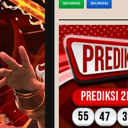
SEKARANG
SEKARANG