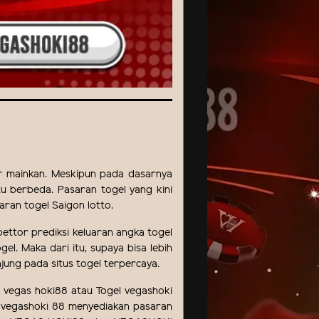
or mainkan. Meskipun pada dasarnya
u berbeda. Pasaran togel yang kini
aran togel Saigon lotto.
ettor prediksi keluaran angka togel
l. Maka dari itu, supaya bisa lebih
jung pada situs togel terpercaya.
l vegas hoki88 atau Togel vegashoki
el vegashoki 88 menyediakan pasaran