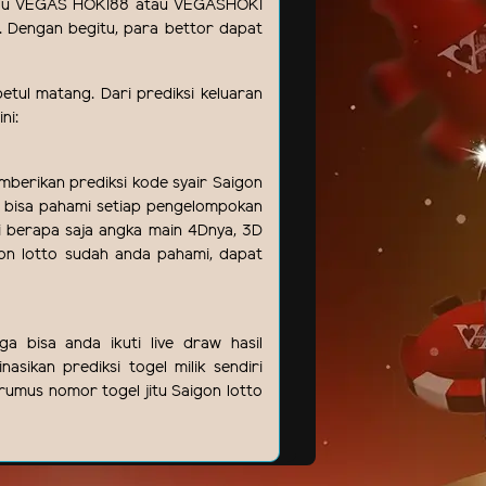
 atau VEGAS HOKI88 atau VEGASHOKI
. Dengan begitu, para bettor dapat
betul matang. Dari prediksi keluaran
ni:
mberikan prediksi kode syair Saigon
da bisa pahami setiap pengelompokan
 berapa saja angka main 4Dnya, 3D
igon lotto sudah anda pahami, dapat
ga bisa anda ikuti live draw hasil
sikan prediksi togel milik sendiri
rumus nomor togel jitu Saigon lotto