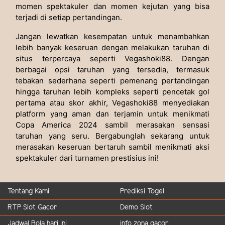
momen spektakuler dan momen kejutan yang bisa
terjadi di setiap pertandingan.
Jangan lewatkan kesempatan untuk menambahkan
lebih banyak keseruan dengan melakukan taruhan di
situs terpercaya seperti Vegashoki88. Dengan
berbagai opsi taruhan yang tersedia, termasuk
tebakan sederhana seperti pemenang pertandingan
hingga taruhan lebih kompleks seperti pencetak gol
pertama atau skor akhir, Vegashoki88 menyediakan
platform yang aman dan terjamin untuk menikmati
Copa America 2024 sambil merasakan sensasi
taruhan yang seru. Bergabunglah sekarang untuk
merasakan keseruan bertaruh sambil menikmati aksi
spektakuler dari turnamen prestisius ini!
Tentang Kami
Prediksi Togel
RTP Slot Gacor
Demo Slot
Jadwal Bola hari ini
info zona gacor