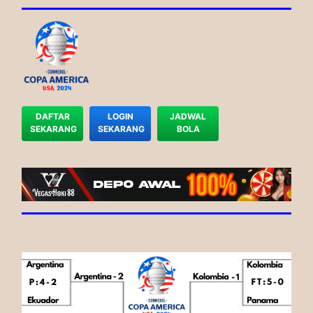
DAFTAR
LOGIN
JADWAL
SEKARANG
SEKARANG
BOLA