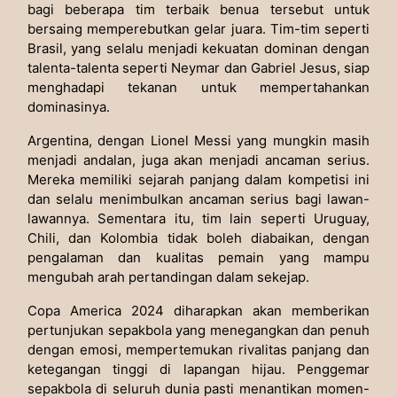
bagi beberapa tim terbaik benua tersebut untuk
bersaing memperebutkan gelar juara. Tim-tim seperti
Brasil, yang selalu menjadi kekuatan dominan dengan
talenta-talenta seperti Neymar dan Gabriel Jesus, siap
menghadapi tekanan untuk mempertahankan
dominasinya.
Argentina, dengan Lionel Messi yang mungkin masih
menjadi andalan, juga akan menjadi ancaman serius.
Mereka memiliki sejarah panjang dalam kompetisi ini
dan selalu menimbulkan ancaman serius bagi lawan-
lawannya. Sementara itu, tim lain seperti Uruguay,
Chili, dan Kolombia tidak boleh diabaikan, dengan
pengalaman dan kualitas pemain yang mampu
mengubah arah pertandingan dalam sekejap.
Copa America 2024 diharapkan akan memberikan
pertunjukan sepakbola yang menegangkan dan penuh
dengan emosi, mempertemukan rivalitas panjang dan
ketegangan tinggi di lapangan hijau. Penggemar
sepakbola di seluruh dunia pasti menantikan momen-