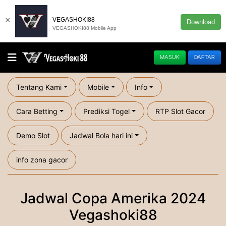
×
VEGASHOKI88
Download
VEGASHOKI88 Mobile App
MASUK
DAFTAR
Tentang Kami
Mobile
Info
Cara Betting
Prediksi Togel
RTP Slot Gacor
Demo Slot
Jadwal Bola hari ini
info zona gacor
Jadwal Copa Amerika 2024
Vegashoki88