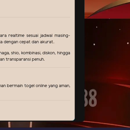
ra realtime sesuai jadwal masing-
ka dengan cepat dan akurat.
aga, shio, kombinasi, diskon, hingga
dan transparansi penuh.
an bermain togel online yang aman,